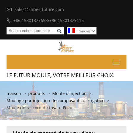

sales@shbestfuture.com
+86 15801877653/+86 15801879115


Français

Toggl
LE FUTUR MOULE, VOTRE MEILLEUR CHOIX.
maison
>
produits
>
Moule d'injection
>
Moulage par injection de composants d'irrigation
>
Moule de raccord de tuyau d'eau