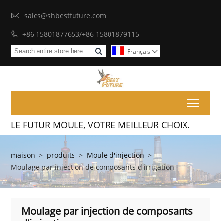

sales@shbestfuture.com
+86 15801877653/+86 15801879115


Français

Toggl
LE FUTUR MOULE, VOTRE MEILLEUR CHOIX.
maison
>
produits
>
Moule d'injection
>
Moulage par injection de composants d'irrigation
Moulage par injection de composants