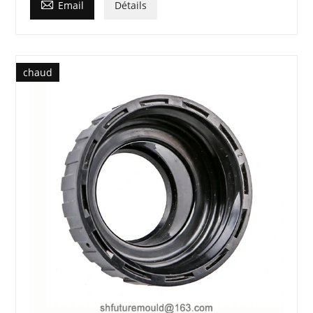

Email
Détails
chaud