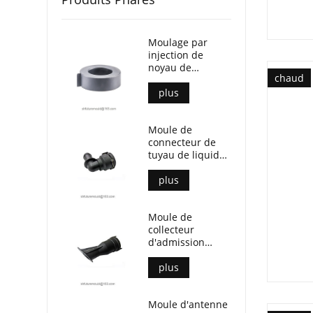
Moulage par
injection de
noyau de
chaud
transformateur
de courant
plus
Moule de
connecteur de
tuyau de liquide
de
refroidissement
plus
automobile
Moule de
collecteur
d'admission
automobile
plus
Moule d'antenne