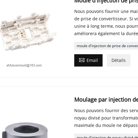
Moule d'injection de pri
Nous pouvons fournir une main
de prise de convertisseur. Si 
usine à long terme, nous pourr
améliorera également la durée
moule d'injection de prise de conve

Email
Détails
Moulage par injection d
Nous pouvons fournir des servi
noyau divisé pour transformate
maximale du moule ne dépass
moule d'injection de noyau divisé d