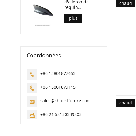
d'aileron de
chaud
requin
automobile
plus
Coordonnées
+86 15801877653

+86 15801879115

sales@shbestfuture.com

chaud
+86 21 58150339803
