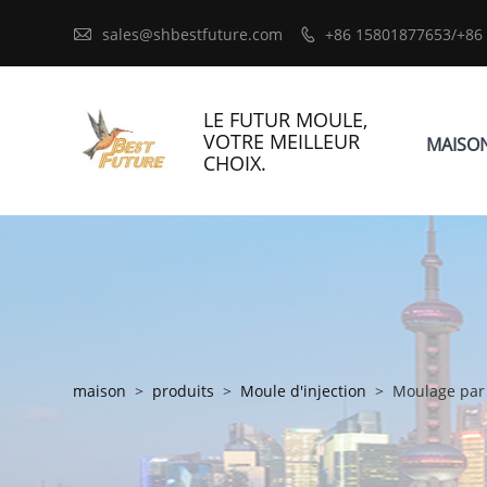

sales@shbestfuture.com
+86 15801877653/+86

LE FUTUR MOULE,
VOTRE MEILLEUR
MAISO
CHOIX.
maison
>
produits
>
Moule d'injection
>
Moulage par 