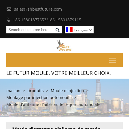

sales@shbestfuture.com
+86 15801877653/+86 15801879115


Français

Toggl
LE FUTUR MOULE, VOTRE MEILLEUR CHOIX.
maison
>
produits
>
Moule d'injection
>
Moulage par injection automobile
>
Moule d'antenne d'aileron de requin automobile