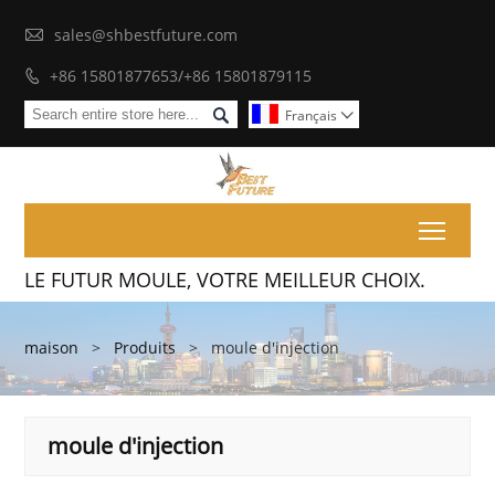

sales@shbestfuture.com
+86 15801877653/+86 15801879115


Français

Toggl
LE FUTUR MOULE, VOTRE MEILLEUR CHOIX.
maison
>
Produits
>
moule d'injection
moule d'injection