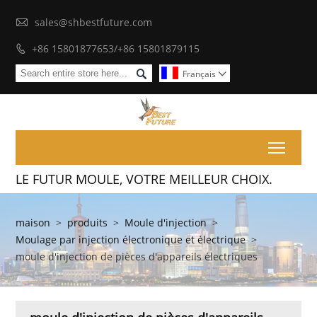

sales@shbestfuture.com
+86 15801877653/+86 15801879115


Français

Toggl
LE FUTUR MOULE, VOTRE MEILLEUR CHOIX.
maison
>
produits
>
Moule d'injection
>
Moulage par injection électronique et électrique
>
moule d'injection de pièces d'appareils électriques