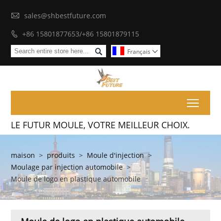

sales@shbestfuture.com
+86 15801877653/+86 15801879115


Français

Toggl
LE FUTUR MOULE, VOTRE MEILLEUR CHOIX.
maison
>
produits
>
Moule d'injection
>
Moulage par injection automobile
>
Moule de logo en plastique automobile