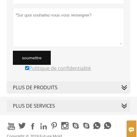
soumettre
Politique de confidentialité
PLUS DE PRODUITS
PLUS DE SERVICES











Copyright © 2019 Future Mold